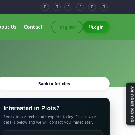
bout Us
Contact
Register
Login
Back to Articles
QUICK ENQUIRY
Interested in Plots?
Speak to our real estate experts today. Fill out your
details below and we will contact you immediately.