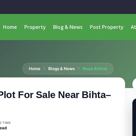
Home
Property
Blog & News
Post Property
A
Home
Blogs & News
Read Article
lot For Sale Near Bihta–
G TIME
read