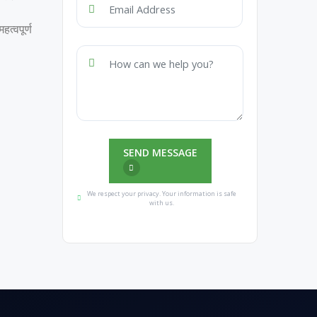
त्वपूर्ण
SEND MESSAGE
We respect your privacy. Your information is safe
with us.